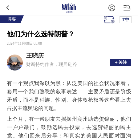
博客
T中
他们为什么选特朗普？
2024年11月08日 05:08
王晓庆
＋关注
＋关注
财新特约作者，现居硅谷
有一个观点我深以为然：从泛美国的社会状况来看，
套用一个我们熟悉的叙事表述——主要矛盾还是阶级
矛盾，而不是种族、性别、身体权枪权等这些看上去
占据主流舆论的问题。
上个月，有一帮朋友去摇摆州宾州助选贺锦丽，他们
一户户敲门，鼓励选民去投票，去选贺锦丽的民主
党。他们回来后分享：和真实的美国人民面对面沟