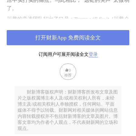
活中实打实的痛点。与此相比，“远处的哭声”太微弱
了。
川普的竞选团队打出了口号：Trump will fix it. (川普会
搞定的)
打开财新App 免费阅读全文
早在2016年川普首次赢得大选时，美国的政治学界就
总结过：川普的选民主要是“愤怒的乡下白人”。那
么，他们在愤怒什么？
订阅用户可展开阅读全文
登录
我在美国所有的生活经历都在加州，在和美国人聊到
0
美国社会时，他们都向我强调：这里不代表美国。尤
推荐
其硅谷，这更是一个大bubble：阳光彩虹小白马，
GDP、人均受教育程度都是全美第一，美好得像芭比
财新博客版权声明：财新博客所发布文章及图
家园。仓禀实而知礼节，这里才会大谈政治正确。
片之版权属博主本人及/或相关权利人所有，未经
博主及/或相关权利人单独授权，任何网站、平面
但与加州、纽约这些富裕蓝区相比，川普的副手万斯
媒体不得予以转载。财新网对相关媒体的网站信息
的《乡下人的悲歌》则刺穿了美国的真相：很多人仅
内容转载授权并不包括财新博客的文章及图片。博
客文章均为作者个人观点，不代表财新网的立场和
生活在生存线以上，上升通道逼仄，现状和未来都晦
观点。
涩不明。在科技和全球化经济中被抛下的这些所谓