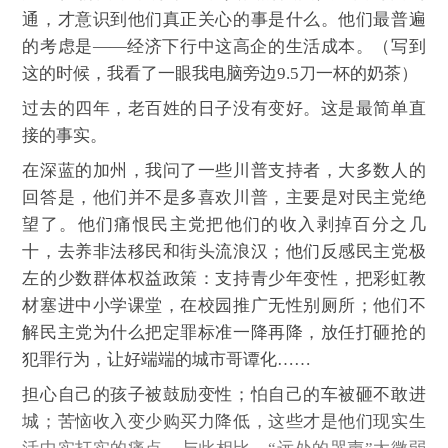
通，才意识到他们真正关心的事是什么。他们最普遍
的考虑是——经济下行中这高企的生活成本。（写到
这的时候，我看了一眼我电脑旁边9.5刀一杯的奶茶）
过去的四年，老百姓的日子没有变好。这是最简单直
接的事实。
在深蓝的加州，我问了一些川普支持者，大多数人的
回答是，他们并不是多喜欢川普，主要是对民主党绝
望了。他们痛恨民主党把他们的收入剥掉百分之几
十，去养非法移民和街头流浪汉；他们反感民主党极
左的少数群体权益政策：支持青少年变性，把彩虹教
材塞进中小学课堂，在校园推广无性别厕所；他们不
解民主党为什么把定罪标准一降再降，放任打砸抢的
犯罪行为，让好端端的城市哥谭化……
担心自己的孩子被鼓励变性；怕自己的车被砸不敢进
城；苦恼收入变少购买力降低，这些才是他们现实生